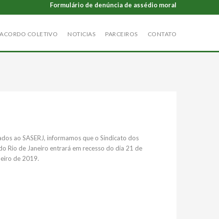
Formulário de denúncia de assédio moral
ACORDO COLETIVO
NOTICIAS
PARCEIROS
CONTATO
iados ao SASERJ, informamos que o Sindicato dos
do Rio de Janeiro entrará em recesso do dia 21 de
eiro de 2019.