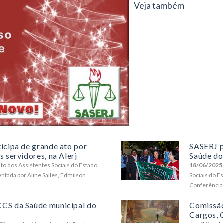
Veja também
icipa de grande ato por
SASERJ p
 servidores, na Alerj
Saúde do
cato dos Assistentes Sociais do Estado
18/06/2025
entada por Aline Salles, Edmilson
Sociais do Es
Conferência 
CCS da Saúde municipal do
Comissão
Cargos, C