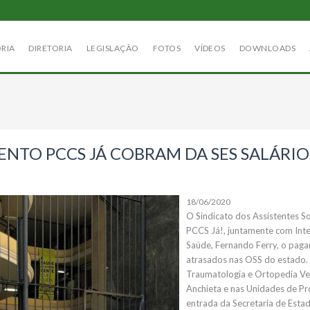
ÓRIA
DIRETORIA
LEGISLAÇÃO
FOTOS
VÍDEOS
DOWNLOADS
MENTO PCCS JÁ COBRAM DA SES SALÁRI
18/06/2020
O Sindicato dos Assistentes So
PCCS Já!, juntamente com Inte
Saúde, Fernando Ferry, o pag
atrasados nas OSS do estado.
Traumatologia e Ortopedia Ve
Anchieta e nas Unidades de P
entrada da Secretaria de Esta