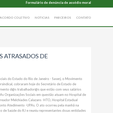
Formulário de denúncia de assédio moral
ACORDO COLETIVO
NOTICIAS
PARCEIROS
CONTATO
OS ATRASADOS DE
ciais do Estado do Rio de Janeiro - Saserj, o Movimento
rsindical, cobraram hoje do Secretário de Estado de
amento d@s trabalhador@s que estão com seus salários
 As Organizações Sociais em questão atuam no Hospital de
reador Melchiades Calazans -HTO, Hospital Estadual
ronto Atedimento -UPAs. O ato ocorreu pela manhã na
do de Saúde do RJ e reuniu representantes dssas entidades