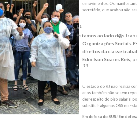
e movimentos. Os manifestant
secretário, que acabou não se 
Estamos ao lado d@s trab
Organizações Sociais. 
direitos da classe trab
Edmílson Soares Reis, p
O estado do RJ não realiza con
anos também não se tem reposi
desrespeito do piso salarial 
substituir algumas OSS no Est
Em defesa do SUS! Em defesa