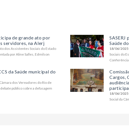
icipa de grande ato por
SASERJ p
 servidores, na Alerj
Saúde do
cato dos Assistentes Sociais do Estado
18/06/2025
entada por Aline Salles, Edmilson
Sociais do Es
Conferência 
CCS da Saúde municipal do
Comissão
Cargos, C
audiência
 Câmara dos Vereadores do Rio de
participa
 debate público sobre a defasagem
18/06/2025
Social da Câ