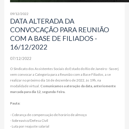
09/12/2022
DATA ALTERADA DA
CONVOCAÇÃO PARA REUNIÃO
COM A BASE DE FILIADOS -
16/12/2022
07/12/2022
O Sindicato dos Assistentes Sociais do Estado do Rio de Janeiro - Saserj
vem convocar a Categoria para a Reunião com a Base Filiados, a se
realizar no próximo dia 16 de dezembro de 2022, às 19h, na
modalidade virtual.
Comunicamos a ateração da data, anteriomente
marcada para dia 12, segunda-feira.
Pauta:
- Cobrança de compensação de horário de almoço
- Sobreaviso/Defesa Civil
- Luta por reajuste salarial