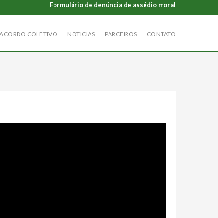
Formulário de denúncia de assédio moral
ACORDO COLETIVO
NOTICIAS
PARCEIROS
CONTATO