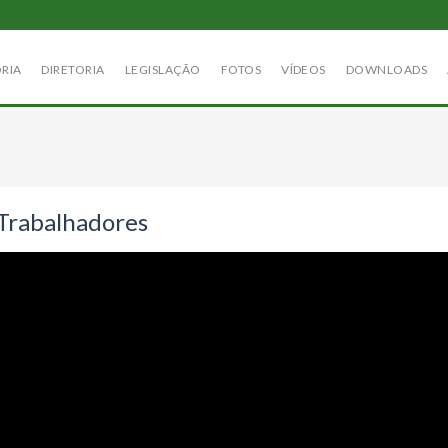
ÓRIA
DIRETORIA
LEGISLAÇÃO
FOTOS
VÍDEOS
DOWNLOADS
 Trabalhadores